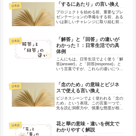
「するにあたり」の言い換え
日本語
プロジェクトを始める前、重要なプレ
ゼンテーションの準備をする前、ある
いは新しいチャレンジに取り組む前
に、私たちはよく「するにあたり」と
いう表現を使います。この表現は、何
かを始める直前の準備や心構えを示す
「解答」と「回答」の違いが
ために非常に便利です。このブログ記
日本語
わかった！：日常生活での具
事で...
体例
こんにちは、日常生活でよく使う「解
答(answer)」と「回答(response)」と
いう言葉ですが、これらの違いについ
てしっかり理解していますか？この２
つの言葉、聞いたことがあるけど、ど
う違うのかな？と思ったことはありま
「念のため」の意味とビジネ
日本語
せんか？それでは、...
スで使える言い換え
ビジネスシーンでよく使われる「念の
ため」という表現。この言葉一つで、
先を読む洞察力や、慎重な態度が相手
に伝わります。しかし、相手が目上の
人物だった場合、どのように使えば良
いのでしょうか？今回は、「念のた
花と華の意味・違いを例文で
日本語
め」の基本的な意味から、ビジネスシ
わかりやすく解説
ーン...