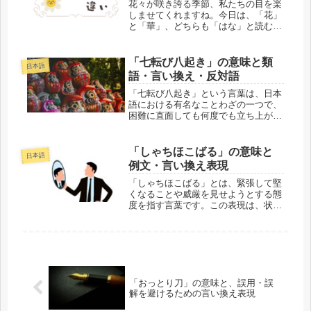
花々が咲き誇る季節、私たちの目を楽
しませてくれますね。今日は、「花」
と「華」、どちらも「はな」と読む言
葉の違いについて、分かりやすくお話
ししましょう。花と華の違い「花」と
「華」の違いを一言で言うと、「花」
「七転び八起き」の意味と類
日本語
は具体的な植物の一部を指し、「華」
語・言い換え・反対語
は...
「七転び八起き」という言葉は、日本
語における有名なことわざの一つで、
困難に直面しても何度でも立ち上がる
強さや忍耐力を象徴しています。この
表現は、挫折や失敗を繰り返しても決
して諦めない精神を表し、多くの人々
「しゃちほこばる」の意味と
日本語
に勇気を与える言葉です。「七転び八
例文・言い換え表現
起...
「しゃちほこばる」とは、緊張して堅
くなることや威厳を見せようとする態
度を指す言葉です。この表現は、状況
に応じて使い方やニュアンスが少し異
なることがあります。例えば、公式な
場面で自然体を失い、過度にかしこま
ってしまうことや、自分の立場を示そ
う...
「おっとり刀」の意味と、誤用・誤
解を避けるための言い換え表現