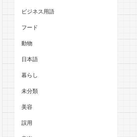
ビジネス用語
フード
動物
日本語
暮らし
未分類
美容
誤用