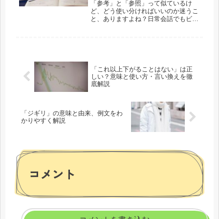
「参考」と「参照」って似ているけ
ど、どう使い分ければいいのか迷うこ
と、ありますよね？日常会話でもビジ
ネスシーンでもよく出てくる言葉だか
ら、正しく使いこなしたいところ。で
は、この2つの違いをスッキリ解説し
ます！参考と参照の違いを一言でいう
と？...
「これ以上下がることはない」は正
しい？意味と使い方・言い換えを徹
底解説
「ジギリ」の意味と由来、例文をわ
かりやすく解説
コメント