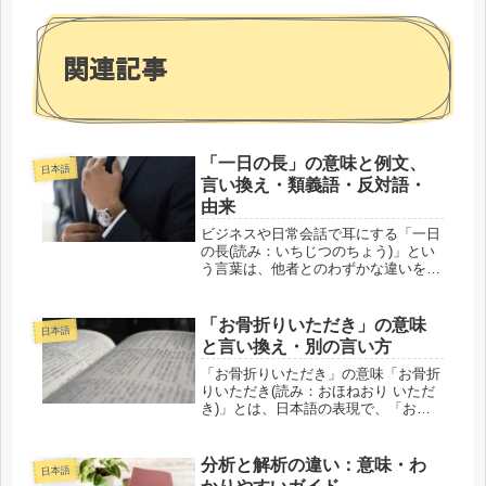
関連記事
「一日の長」の意味と例文、
日本語
言い換え・類義語・反対語・
由来
ビジネスや日常会話で耳にする「一日
の長(読み：いちじつのちょう)」とい
う言葉は、他者とのわずかな違いを表
現する場面でよく使われます。この記
事では、「一日の長」を使った具体的
な例文や、言い換え表現、類義語や反
「お骨折りいただき」の意味
日本語
対語を紹介し、さまざまな場面での
と言い換え・別の言い方
適...
「お骨折りいただき」の意味「お骨折
りいただき(読み：おほねおり いただ
き)」とは、日本語の表現で、「お疲
れ様です」や「ご苦労様です」と似た
意味合いで使われることがあります。
直訳すると「骨を折ってくれてありが
分析と解析の違い：意味・わ
日本語
とう」となり、相手の努力や苦労を