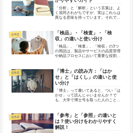
かりやすいガイド
認...
「分析」と「解析」という言葉は、よ
く混同されがちですが、実はこれらは
異なる意味を持っています。それで
は、それぞれの違いについて、わかり
やすく説明していきましょう。分析と
解析の違い分析と解析の違いをひとこ
「検品」・「検査」・「検
日本語
とで言うと、分析は「構成要素に分け
収」の違いと使い分け
るこ...
「検品」、「検査」、「検収」の3つ
の用語は、製品やサービスの品質管理
や納品プロセスにおいて重要な役割を
果たしていますが、それぞれの意味と
目的は異なります。以下に、それぞれ
の用語の違いについて説明します。
「博士」の読み方：「はか
日本語
「検品」・「検査」・「検収」の違い
せ」と「はくし」の違いと使
をひ...
い分け
「博士」って書いてあると、つい「は
かせ」って読んじゃいませんか？で
も、大学で博士号を取った人のことを
話すときは「はくし」と言うのが正し
いんだとか…。え、どうして同じ漢字
なのに読み方が違うの？と戸惑う人、
「参考」と「参照」の違いと
日本語
実はけっこう多いんです。今回は、
は？使い分けをわかりやすく
「博士...
解説！