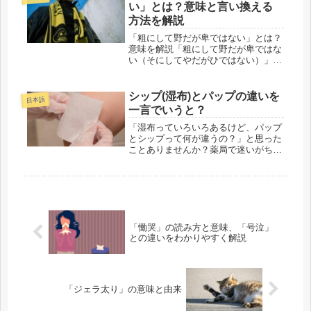
「早い」と「速い」の違いが直感的に
い」とは？意味と言い換える
わか...
方法を解説
「粗にして野だが卑ではない」とは？
意味を解説「粗にして野だが卑ではな
い（そにしてやだがひではない）」と
いう言葉は、日本の近現代史に名を残
す名言の一つです。荒々しさの中にあ
る高潔さを称えるこの言葉には、どの
シップ(湿布)とパップの違いを
日本語
ような意味と背景があるのでしょう
一言でいうと？
か。...
「湿布っていろいろあるけど、パップ
とシップって何が違うの？」と思った
ことありませんか？薬局で迷いがちな
この2つ、実は似ているようでちゃん
と違うんです！シップとパップの違い
を一言でいうと？シップは「湿布薬」
の略で冷感・温感タイプの貼るタイプ
の...
「慟哭」の読み方と意味、「号泣」
との違いをわかりやすく解説
「ジェラ太り」の意味と由来