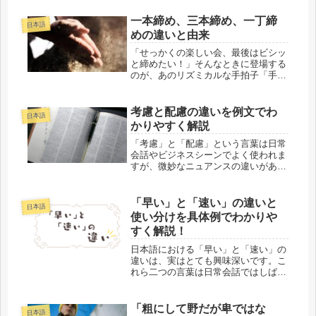
で、実はそれぞれ異なる特徴を持って
います。この記事では、「やまし
一本締め、三本締め、一丁締
日本語
さ」、「罪悪感」、「後悔」を使い分
めの違いと由来
けるコツと...
「せっかくの楽しい会、最後はビシッ
と締めたい！」そんなときに登場する
のが、あのリズミカルな手拍子「手締
め」。でも、「一本締め」と「三本締
め」ってどう違うの？「一丁締め」っ
て何？なんだか名前も似ていてややこ
考慮と配慮の違いを例文でわ
日本語
しい！今回はそんな「手締め」につい
かりやすく解説
て...
「考慮」と「配慮」という言葉は日常
会話やビジネスシーンでよく使われま
すが、微妙なニュアンスの違いがあり
ます。これらの言葉の理解を深めるこ
とで、より正確なコミュニケーション
が可能になります。考慮と配慮の違い
「早い」と「速い」の違いと
日本語
を一言で言うと？考慮は「事柄を深く
使い分けを具体例でわかりや
検...
すく解説！
日本語における「早い」と「速い」の
違いは、実はとても興味深いです。こ
れら二つの言葉は日常会話ではしばし
ば交換可能に使われますが、それぞれ
には独自のニュアンスがあります。当
記事では、日常生活で間違えがちな
「粗にして野だが卑ではな
日本語