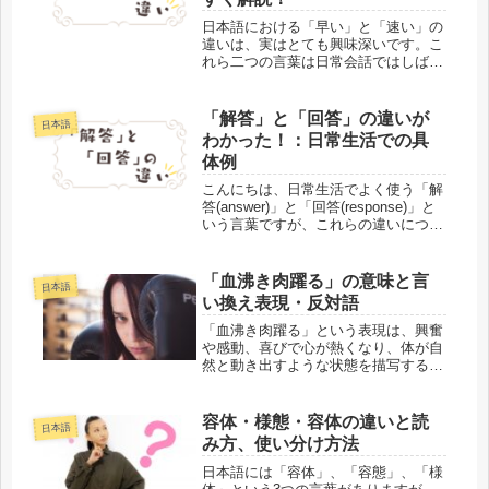
日本語における「早い」と「速い」の
違いは、実はとても興味深いです。こ
れら二つの言葉は日常会話ではしばし
ば交換可能に使われますが、それぞれ
には独自のニュアンスがあります。当
記事では、日常生活で間違えがちな
「解答」と「回答」の違いが
日本語
「早い」と「速い」の違いが直感的に
わかった！：日常生活での具
わか...
体例
こんにちは、日常生活でよく使う「解
答(answer)」と「回答(response)」と
いう言葉ですが、これらの違いについ
てしっかり理解していますか？この２
つの言葉、聞いたことがあるけど、ど
う違うのかな？と思ったことはありま
「血沸き肉躍る」の意味と言
日本語
せんか？それでは、...
い換え表現・反対語
「血沸き肉躍る」という表現は、興奮
や感動、喜びで心が熱くなり、体が自
然と動き出すような状態を描写する日
本語の言葉です。このブログでは、そ
の意味や使い方、類語・反対語を詳し
く解説し、日常生活の中でどのような
容体・様態・容体の違いと読
日本語
場面で使われるかを具体的な例文とと
み方、使い分け方法
も...
日本語には「容体」、「容態」、「様