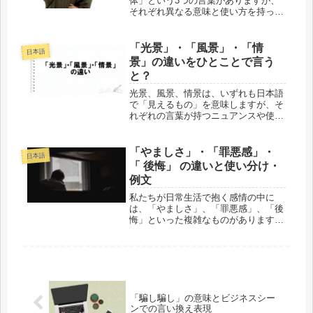
体」という3つの言葉がありますが、
それぞれ異なる意味と使い方を持って
います。これらの言葉の違いと読み方
について詳しく説明します。「容
体」、「容態」、「様体」の違い「容
「光景」・「風景」・「情
日本語
体」、「容態」、「様体」の違いをま
景」の違いをひとことで言う
とめる...
と？
光景、風景、情景は、いずれも日本語
で「見えるもの」を意味しますが、そ
れぞれの言葉が持つニュアンスや使わ
れる場面には違いがあります。以下に
それぞれの違いを詳しく説明します。
「光景」・「風景」・「情景」の違い
「やましさ」・「罪悪感」・
日本語
をひとことで言うと？「光景」・「風
「 後悔」 の違いと使い分け・
景...
例文
私たちが日常生活で抱く感情の中に
は、「やましさ」、「罪悪感」、「後
悔」といった複雑なものがあります。
これらの感情はどれも似ているよう
で、実はそれぞれ異なる特徴を持って
います。この記事では、「やまし
さ」、「罪悪感」、「後悔」を使い分
けるコツと...
「騙し騙し」の意味とビジネスシー
ンでの言い換え表現