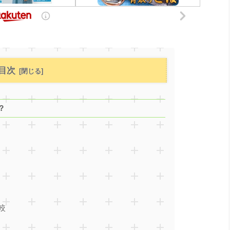
目次
？
較