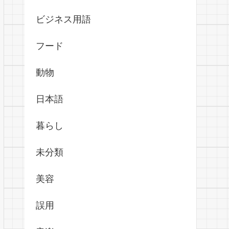
ビジネス用語
フード
動物
日本語
暮らし
未分類
美容
誤用