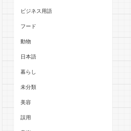
ビジネス用語
フード
動物
日本語
暮らし
未分類
美容
誤用