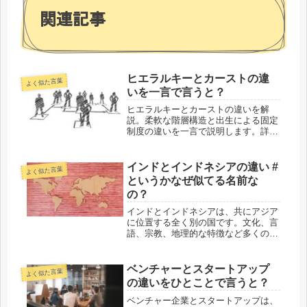
関連記事
ヒエラルキーとカーストの違
よく似た言葉
いを一言で言うと？
ヒエラルキーとカーストの違いを解
説。柔軟な階層構造と出生による固定
制度の違いを一言で説明します。詳細
をチェック！
インドとインドネシアの違い #
よく似た言葉
というかなぜ似てる名前な
の？
インドとインドネシアは、共にアジア
に位置する全く別の国です。文化、言
語、宗教、地理的な特徴など多くの点
で異なります。ここでは、これら二つ
の国の主な違いを詳しく見ていきまし
ょう。インドとインドネシアの違いイ
ベンチャーとスタートアップ
よく似た言葉
ンドとインドネシアの違いを一言で言
の違いをひとことで言うと？
う...
ベンチャー企業とスタートアップは、