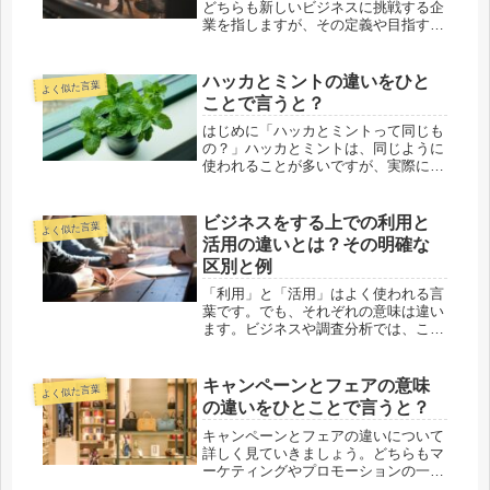
どちらも新しいビジネスに挑戦する企
業を指しますが、その定義や目指す方
向性には違いがあります。本記事で
は、それぞれの特徴や違いをわかりや
すく解説します。ビジネスの世界で成
ハッカとミントの違いをひと
よく似た言葉
功するために、自分の目指すべき道を
ことで言うと？
見極...
はじめに「ハッカとミントって同じも
の？」ハッカとミントは、同じように
使われることが多いですが、実際には
異なる場合があります。本記事では、
その違いについてわかりやすく解説し
ます。ハッカとミントの違いをひとこ
ビジネスをする上での利用と
よく似た言葉
とで言うと？ハッカは特定のミント種
活用の違いとは？その明確な
を...
区別と例
「利用」と「活用」はよく使われる言
葉です。でも、それぞれの意味は違い
ます。ビジネスや調査分析では、これ
らを正しく使うことが大切です。例え
ば、クロス集計やロジスティック回帰
分析を使うことで、たくさんの情報が
キャンペーンとフェアの意味
よく似た言葉
得られます。「利用」はこれらの方法
の違いをひとことで言うと？
を...
キャンペーンとフェアの違いについて
詳しく見ていきましょう。どちらもマ
ーケティングやプロモーションの一環
として利用されることが多いですが、