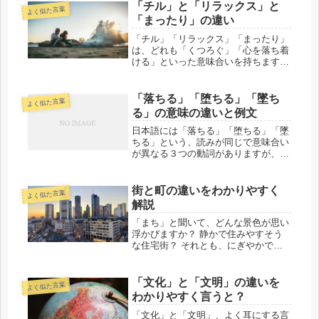
覧」「閲覧」「縦覧」の違いを一言で
「チル」と「リラックス」と
よく似た言葉
言うと？観覧、閲覧、縦覧の違いを一
「まったり」の違い
言で...
「チル」「リラックス」「まったり」
は、どれも「くつろぐ」「心を落ち着
ける」といった意味合いを持ちます
が、使われる場面やニュアンスに違い
があります。以下では、それぞれの言
葉の意味や使い方について詳しく説明
「落ちる」「堕ちる」「墜ち
よく似た言葉
します。「チル」と「リラックス」と
る」の意味の違いと例文
「ま...
日本語には「落ちる」「堕ちる」「墜
ちる」という、読みが同じで意味合い
が異なる３つの動詞がありますが、そ
れぞれの使い方や意味には微妙な違い
があります。このページではこの「落
ちる」「堕ちる」「墜ちる」の意味の
街と町の違いをわかりやすく
よく似た言葉
違いと使い分けを見てみましょう。
解説
「落...
「まち」と聞いて、どんな景色が思い
浮かびますか？ 静かで住みやすそう
な住宅街？ それとも、にぎやかでお
しゃれなショッピングストリート？
実はどちらも正解！ だけど、その
「まち」が「町」なのか「街」なの
「文化」と「文明」の違いを
よく似た言葉
か…ってなると、ちょっとややこしい
わかりやすく言うと？
ですよ...
「文化」と「文明」、よく耳にする言