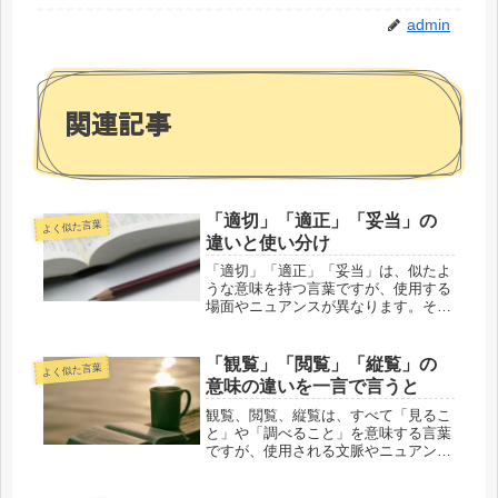
admin
関連記事
「適切」「適正」「妥当」の
よく似た言葉
違いと使い分け
「適切」「適正」「妥当」は、似たよ
うな意味を持つ言葉ですが、使用する
場面やニュアンスが異なります。それ
ぞれの違いを以下に説明します。「適
切」「適正」「妥当」の違いを一言で
言うと？「適切」はその場や状況にふ
「観覧」「閲覧」「縦覧」の
よく似た言葉
さわしい状態や行動を指し、「適正」
意味の違いを一言で言うと
は...
観覧、閲覧、縦覧は、すべて「見るこ
と」や「調べること」を意味する言葉
ですが、使用される文脈やニュアンス
に違いがあります。それぞれの違いに
ついて詳しく見てみましょう。「観