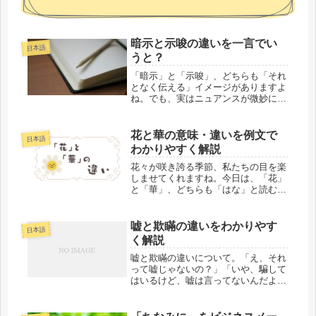
暗示と示唆の違いを一言でい
日本語
うと？
「暗示」と「示唆」、どちらも「それ
となく伝える」イメージがありますよ
ね。でも、実はニュアンスが微妙に違
うんです！簡単にいうと、「暗示」は
ハッキリ言わずに相手に気づかせるこ
と、「示唆」はヒントを与えて可能性
花と華の意味・違いを例文で
日本語
をほのめかすこと。どちらも直接的な
わかりやすく解説
表...
花々が咲き誇る季節、私たちの目を楽
しませてくれますね。今日は、「花」
と「華」、どちらも「はな」と読む言
葉の違いについて、分かりやすくお話
ししましょう。花と華の違い「花」と
「華」の違いを一言で言うと、「花」
嘘と欺瞞の違いをわかりやす
日本語
は具体的な植物の一部を指し、「華」
く解説
は...
嘘と欺瞞の違いについて。「え、それ
って嘘じゃないの？」「いや、騙して
はいるけど、嘘は言ってないんだよ
ね…」こんな会話、聞いたことありま
せんか？なんとな〜くモヤっとするこ
の感じ。「嘘」と「欺瞞」って似てい