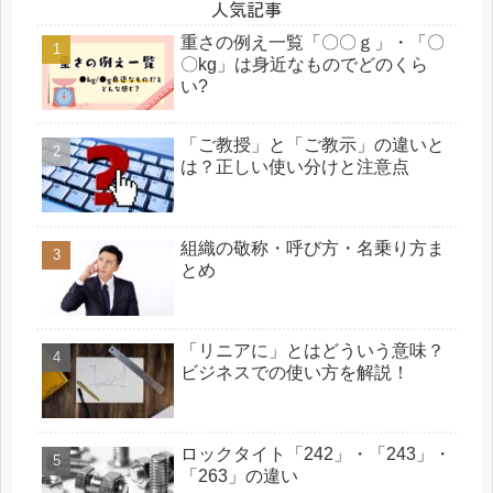
人気記事
重さの例え一覧「〇〇ｇ」・「〇
〇kg」は身近なものでどのくら
い?
「ご教授」と「ご教示」の違いと
は？正しい使い分けと注意点
組織の敬称・呼び方・名乗り方ま
とめ
「リニアに」とはどういう意味？
ビジネスでの使い方を解説！
ロックタイト「242」・「243」・
「263」の違い