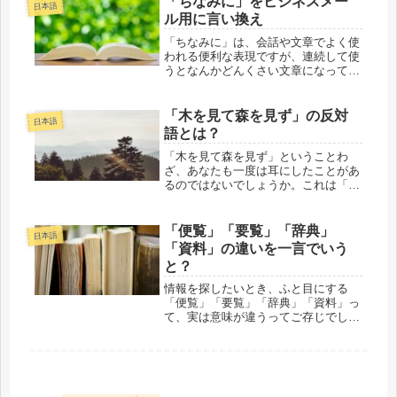
「ちなみに」をビジネスメー
日本語
るようで、実はちょっとニュアンスが
ル用に言い換え
違う...
「ちなみに」は、会話や文章でよく使
われる便利な表現ですが、連続して使
うとなんかどんくさい文章になってし
まうので、「ちなみに」以外のべつの
言い方も使ってみたいですよね。今回
は、「ちなみに」を言い換える様々な
「木を見て森を見ず」の反対
日本語
表現を紹介します。 「ちなみに」の
語とは？
一...
「木を見て森を見ず」ということわ
ざ、あなたも一度は耳にしたことがあ
るのではないでしょうか。これは「細
部にこだわりすぎて、全体像を見失っ
てしまう」という意味で、仕事や日常
生活でもよく使われる言い回しです。
「便覧」「要覧」「辞典」
日本語
でも、ふと疑問がわいてきませんか？
「資料」の違いを一言でいう
「じ...
と？
情報を探したいとき、ふと目にする
「便覧」「要覧」「辞典」「資料」っ
て、実は意味が違うってご存じでした
か？学生便覧、学校要覧、国語辞典、
歴史資料……名前は似てるのに、用途
も内容もバラバラ。でもその違い、き
ちんと説明できる人って意外と少ない
んで...