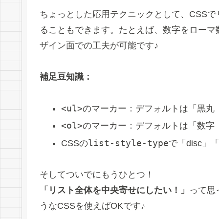
ちょっとした応用テクニックとして、CSS
ることもできます。たとえば、数字をローマ
ザイン面での工夫が可能です♪
補足豆知識：
<ul>
のマーカー：デフォルトは「黒丸
<ol>
のマーカー：デフォルトは「数字（1. 
list-style-type
CSSの
で「disc」「
そしてついでにもうひとつ！
「リスト全体を中央寄せにしたい！」
って思
うなCSSを使えばOKです♪