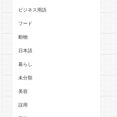
ビジネス用語
フード
動物
日本語
暮らし
未分類
美容
誤用