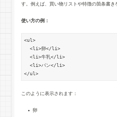
す。例えば、買い物リストや特徴の箇条書き
使い方の例：
<ul>

  <li>卵</li>

  <li>牛乳</li>

  <li>パン</li>

</ul>
このように表示されます：
卵