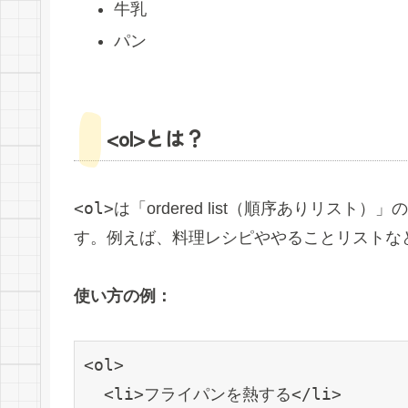
牛乳
パン
<ol>とは？
<ol>
は「ordered list（順序ありリス
す。例えば、料理レシピややることリストな
使い方の例：
<ol>

  <li>フライパンを熱する</li>
