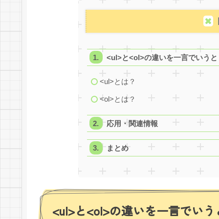
<ul>と<ol>の違いを一言でいうと
<ul>とは？
<ol>とは？
応用・関連情報
まとめ
<ul>と<ol>の違いを一言でい