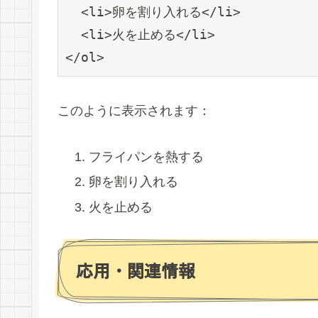
  <li>卵を割り入れる</li>

  <li>火を止める</li>

</ol>
このように表示されます：
フライパンを熱する
卵を割り入れる
火を止める
応用・関連情報