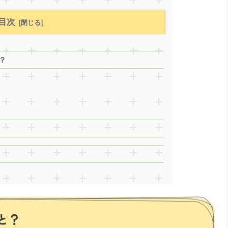
目次
？
うと？