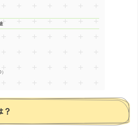
途
D）
は？