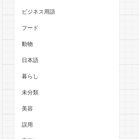
ビジネス用語
フード
動物
日本語
暮らし
未分類
美容
誤用