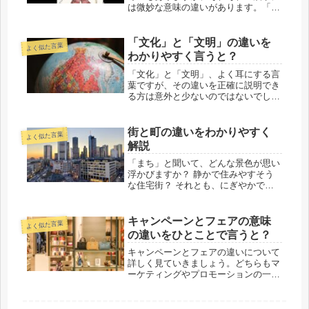
は微妙な意味の違いがあります。「覚
える(おぼえる)」と「憶える(おぼえ
る)」もその一例です。どちらも「お
ぼえる」と読みますが、使い方やニュ
「文化」と「文明」の違いを
よく似た言葉
アンスが異なります。この記事で
わかりやすく言うと？
は、...
「文化」と「文明」、よく耳にする言
葉ですが、その違いを正確に説明でき
る方は意外と少ないのではないでしょ
うか。どちらも人間社会に欠かせない
重要な概念ですが、似ているようで実
は異なる側面を持っています。今回
街と町の違いをわかりやすく
よく似た言葉
は、この2つの言葉の違いを分かりや
解説
すく...
「まち」と聞いて、どんな景色が思い
浮かびますか？ 静かで住みやすそう
な住宅街？ それとも、にぎやかでお
しゃれなショッピングストリート？
実はどちらも正解！ だけど、その
「まち」が「町」なのか「街」なの
キャンペーンとフェアの意味
よく似た言葉
か…ってなると、ちょっとややこしい
の違いをひとことで言うと？
ですよ...
キャンペーンとフェアの違いについて
詳しく見ていきましょう。どちらもマ
ーケティングやプロモーションの一環
として利用されることが多いですが、
それぞれの特徴や目的は異なります。
以下で、キャンペーンとフェアの違い