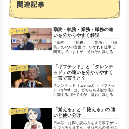
関連記事
勤務・執務・業務・職務の違
よく似た言葉
いを分かりやすく解説
「勤務」、「執務」、「業務」、「職
務」の4つの言葉は、いずれも仕事に
関連していますが、それぞれ異なる意
味と使い方があります。以下にそれぞ
れの言葉の違いを説明します。勤務・
執務・業務・職務の違いを一言で言う
「ギフテッド」と「タレンテ
よく似た言葉
と？「勤務」、「執務」、「業務」、
ッド」の違いを分かりやすく
「...
一言で言うと？
タレンテッド（talented）とギフテッ
ド（gifted）は、どちらも才能や能力
に関する用語ですが、微妙に異なる意
味を持ちます。以下にその違いを示し
ます。ギフテッドとタレンテッドの違
いを分かりやすく言うと？タレンテッ
「覚える」と「 憶える」の 違
よく似た言葉
ドは特定の分野での才能...
いと使い分け
日本語には同じ読み方をする漢字がい
くつもありますが、それぞれの漢字に