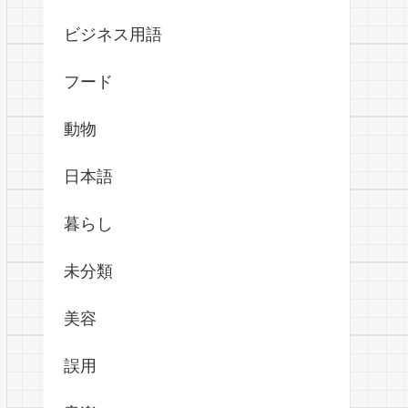
ビジネス用語
フード
動物
日本語
暮らし
未分類
美容
誤用