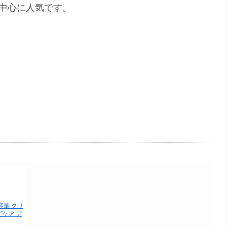
を中心に人気です。
容量 クリ
ビケア ア