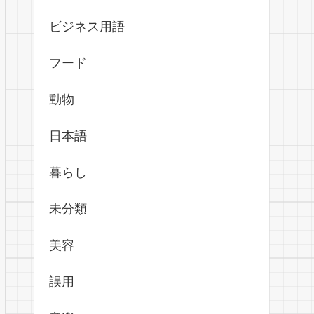
ビジネス用語
フード
動物
日本語
暮らし
未分類
美容
誤用