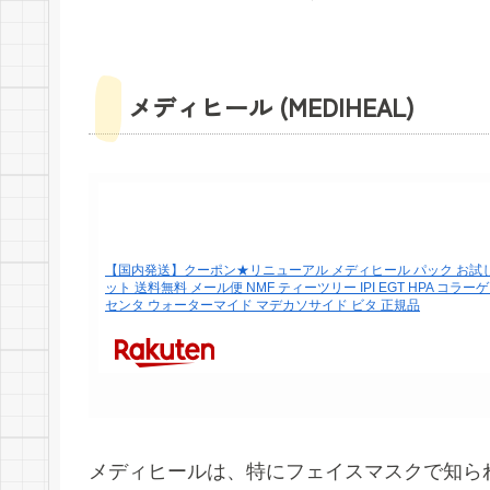
メディヒール (MEDIHEAL)
【国内発送】クーポン★リニューアル メディヒール パック お試し
ット 送料無料 メール便 NMF ティーツリー IPI EGT HPA コラー
センタ ウォーターマイド マデカソサイド ビタ 正規品
メディヒールは、特にフェイスマスクで知ら