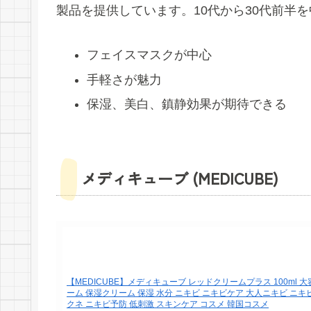
製品を提供しています。10代から30代前半
フェイスマスクが中心
手軽さが魅力
保湿、美白、鎮静効果が期待できる
メディキューブ (MEDICUBE)
【MEDICUBE】メディキューブ レッドクリームプラス 100ml 大
ーム 保湿クリーム 保湿 水分 ニキビ ニキビケア 大人ニキビ ニキ
クネ ニキビ予防 低刺激 スキンケア コスメ 韓国コスメ