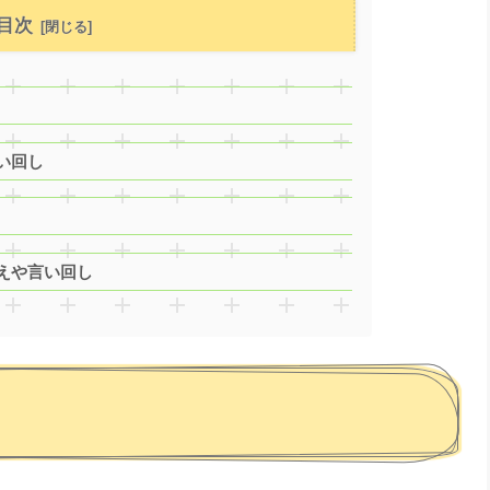
目次
い回し
えや言い回し