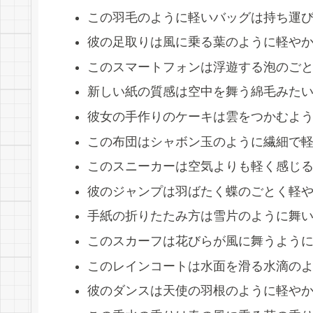
この羽毛のように軽いバッグは持ち運
彼の足取りは風に乗る葉のように軽や
このスマートフォンは浮遊する泡のご
新しい紙の質感は空中を舞う綿毛みた
彼女の手作りのケーキは雲をつかむよ
この布団はシャボン玉のように繊細で
このスニーカーは空気よりも軽く感じ
彼のジャンプは羽ばたく蝶のごとく軽
手紙の折りたたみ方は雪片のように舞
このスカーフは花びらが風に舞うよう
このレインコートは水面を滑る水滴の
彼のダンスは天使の羽根のように軽や