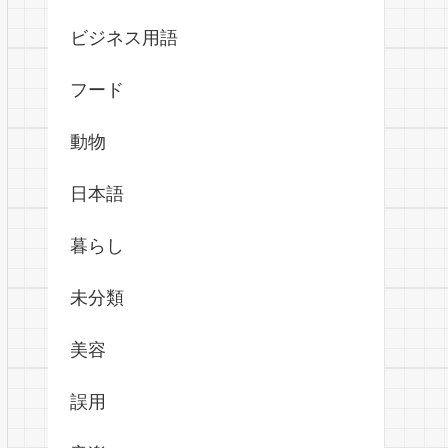
ビジネス用語
フード
動物
日本語
暮らし
未分類
美容
誤用