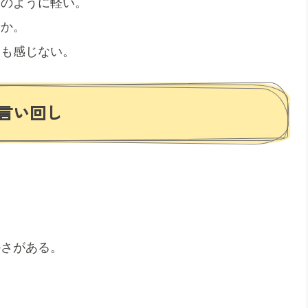
りのように軽い。
やか。
にも感じない。
言い回し
かさがある。
。