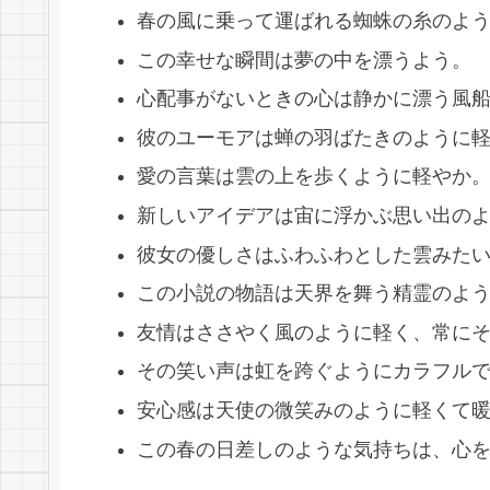
春の風に乗って運ばれる蜘蛛の糸のよ
この幸せな瞬間は夢の中を漂うよう。
心配事がないときの心は静かに漂う風
彼のユーモアは蝉の羽ばたきのように
愛の言葉は雲の上を歩くように軽やか
新しいアイデアは宙に浮かぶ思い出の
彼女の優しさはふわふわとした雲みた
この小説の物語は天界を舞う精霊のよ
友情はささやく風のように軽く、常に
その笑い声は虹を跨ぐようにカラフル
安心感は天使の微笑みのように軽くて
この春の日差しのような気持ちは、心