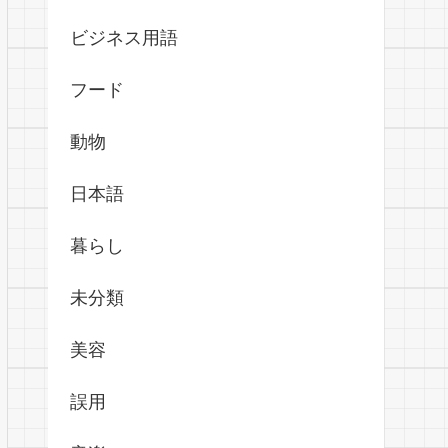
ビジネス用語
フード
動物
日本語
暮らし
未分類
美容
誤用