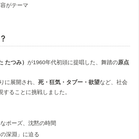
変容がテーマ
？
た たつみ）
が1960年代初頭に提唱した、舞踏の
原点
切りに展開され、
死・狂気・タブー・欲望
など、社会
現することに挑戦しました。
怪なポーズ、沈黙の時間
間の深淵」に迫る