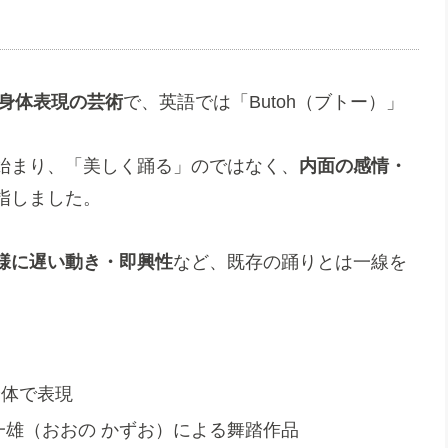
身体表現の芸術
で、英語では「Butoh（ブトー）」
始まり、「美しく踊る」のではなく、
内面の感情・
指しました。
様に遅い動き・即興性
など、既存の踊りとは一線を
身体で表現
一雄（おおの かずお）による舞踏作品