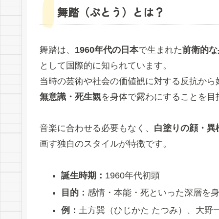
舞踏（ぶとう）とは？
舞踏は、
1960年代の日本
で生まれた
前衛的な
として国際的に知られています。
当時の芸術や社会の価値観に対する反抗から
無意識・死生観
を身体で露わにすることを目
音楽に合わせる必要もなく、
白塗りの顔・異
画す独自のスタイルが特徴です。
誕生時期：
1960年代初頭
目的：
感情・本能・死といった深層を
例：
土方巽（ひじかた たつみ）、大野