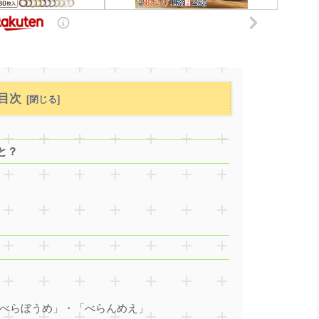
目次
と？
べらぼうめ」・「べらんめえ」