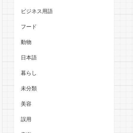
ビジネス用語
フード
動物
日本語
暮らし
未分類
美容
誤用