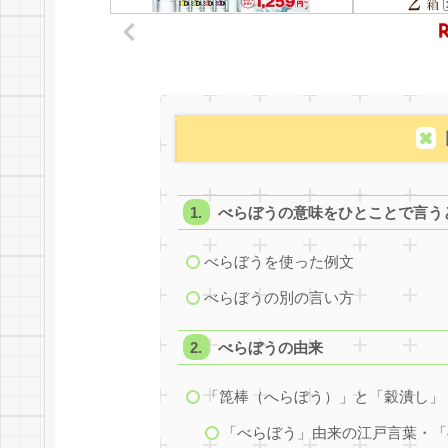
べらぼうの意味をひとことで言う
べらぼうを使った例文
べらぼうの別の言い方
べらぼうの由来
「箆棒（へらぼう）」と「穀潰し」
「べらぼう」由来の江戸言葉・「