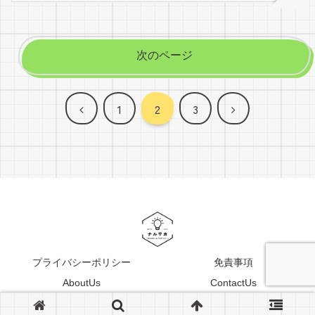
次のページ
前
次
1
2
3
へ
へ
プライバシーポリシー
免責事項
AboutUs
ContactUs
© 2024 ナルワカ.