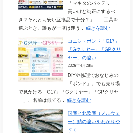
「マキタのバッテリー、
ト
高いけど純正にするべ
の
き？それとも安い互換品で十分？」——工具を
違
:
選ぶとき、誰もが一度は迷う…
続きを読む
い
マ
と
コニシ・ボンド「G17」
キ
は？
「Gクリヤー」「GPクリ
タ
ヤー」の違い
純
2026年4月28日
正
DIYや修理でおなじみの
バ
「ボンド」。でも売り場
ッ
で見かける「G17」「Gクリヤー」「GPクリヤ
テ
:
ー」、名前は似てる…
続きを読む
リ
コ
ー
国産と北欧産（ノルウェ
ニ
と
ー）鯖の違いをわかりや
シ・
互
すく