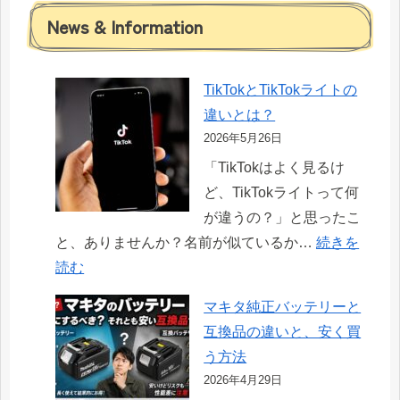
News & Information
TikTokとTikTokライトの
違いとは？
2026年5月26日
「TikTokはよく見るけ
ど、TikTokライトって何
が違うの？」と思ったこ
と、ありませんか？名前が似ているか…
続きを
:
読む
TikTok
マキタ純正バッテリーと
と
互換品の違いと、安く買
TikTok
う方法
ラ
2026年4月29日
イ