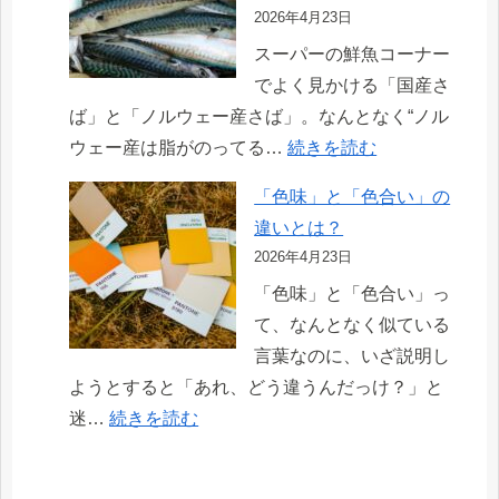
ボ
換
2026年4月23日
ン
品
スーパーの鮮魚コーナー
ド
の
でよく見かける「国産さ
「G17」
違
ば」と「ノルウェー産さば」。なんとなく“ノル
「G
い
:
ウェー産は脂がのってる…
続きを読む
ク
と、
国
リ
「色味」と「色合い」の
安
産
ヤ
違いとは？
く
と
ー」
2026年4月23日
買
北
「GP
う
「色味」と「色合い」っ
欧
ク
方
て、なんとなく似ている
産
リ
法
言葉なのに、いざ説明し
（ノ
ヤ
ようとすると「あれ、どう違うんだっけ？」と
ル
ー」
:
迷…
続きを読む
ウ
の
「色
ェ
違
味」
ー）