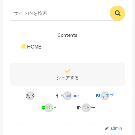
い
と
鯖
「色
の
合
違
い」
い
Contents
の
を
違
HOME
わ
い
か
と
り
は？
や
シェアする
す
く
X
Facebook
はてブ
LINE
コピー
admin